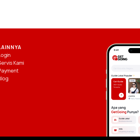
LAINNYA
Login
Servis Kami
Payment
Blog