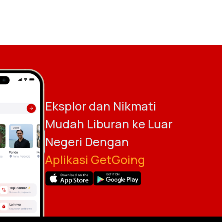
Eksplor dan Nikmati
Mudah Liburan ke Luar
Negeri Dengan
Aplikasi GetGoing